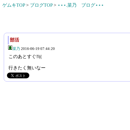
ゲムキTOP
>
ブログTOP
>
⋆⋆⋆.菜乃 ブログ⋆⋆⋆
部活
菜乃
2016-06-19 07:44:20
このあとすぐ‼((
行きたく無いなー