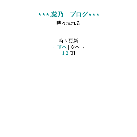
⋆⋆⋆.菜乃 ブログ⋆⋆⋆
時々現れる
時々更新
←前へ
| 次へ→
1
2
[3]