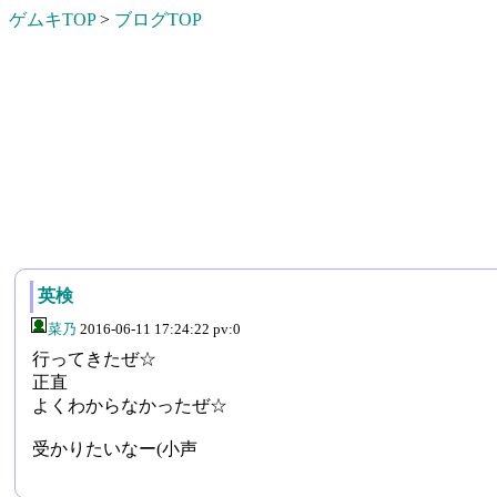
ゲムキTOP
>
ブログTOP
英検
菜乃
2016-06-11 17:24:22 pv:0
行ってきたぜ☆
正直
よくわからなかったぜ☆
受かりたいなー(小声