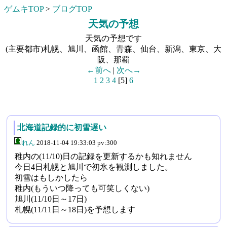
ゲムキTOP
>
ブログTOP
天気の予想
天気の予想です
(主要都市)札幌、旭川、函館、青森、仙台、新潟、東京、大
阪、那覇
←前へ
|
次へ→
1
2
3
4
[5]
6
北海道記録的に初雪遅い
れん
2018-11-04 19:33:03 pv:300
稚内の(11/10)日の記録を更新するかも知れません
今日4日札幌と旭川で初氷を観測しました。
初雪はもしかしたら
稚内(もういつ降っても可笑しくない)
旭川(11/10日～17日)
札幌(11/11日～18日)を予想します