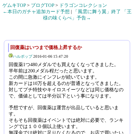
ゲムキTOP
>
ブログTOP
>
ドラゴンコレクション
←本日のガチャ追加カード予想
|
「風雲に舞う翼」終了 「王
様の味くらべ」予告→
回復薬はいつまで価格上昇するか
ハルポップ
2016-01-06 15:47:20
回復薬1つ480メダルでも買えなくなってきました。
半年前は200メダル程だったと思います。
この間に急激にインフレが続いています。
新カードは10万を超えるのが普通となってきました。
対してプチ特技やキイロスイーツなどは同じ価格なの
で、価値としては半分以下という事になります。
予想ですが、回復薬は運営が出品していると思いま
す。
そもそも回復薬はイベントでは絶対に必要で、ランキ
ングでは１００個以上使います。
無課金では絶対に足りなくなるので、お店で買いたい