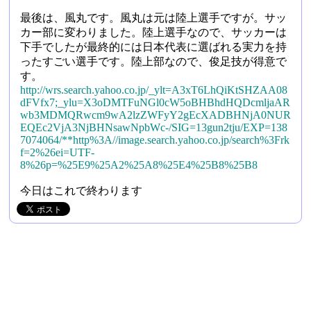
最後は、風丸です。風丸は元は陸上選手ですが。サッ
カー部に変わりました。陸上選手なので、サッカーは
下手でしたが最終的には日本代表に選ばれる実力を持
ったすごい選手です。陸上部なので、俊足技が得意で
す。
http://wrs.search.yahoo.co.jp/_ylt=A3xT6LhQiKtSHZAA08
dFVfx7;_ylu=X3oDMTFuNGl0cW5oBHBhdHQDcmljaAR
wb3MDMQRwcm9wA2lzZWFyY2gEcXADBHNjA0NUR
EQEc2VjA3NjBHNsawNpbWc-/SIG=13gun2tju/EXP=138
7074064/**http%3A//image.search.yahoo.co.jp/search%3Frk
f=2%26ei=UTF-
8%26p=%25E9%25A2%25A8%25E4%25B8%25B8
今日はこれで終わります