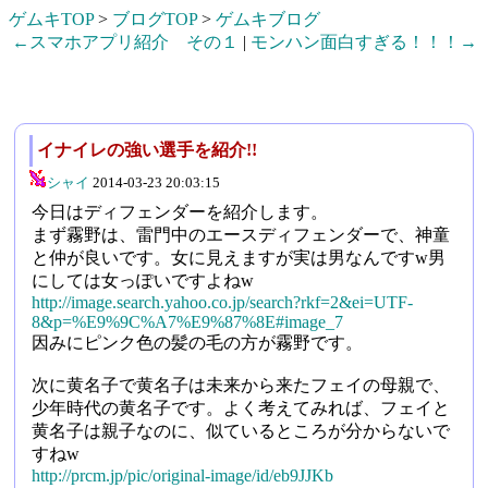
ゲムキTOP
>
ブログTOP
>
ゲムキブログ
←スマホアプリ紹介 その１
|
モンハン面白すぎる！！！→
イナイレの強い選手を紹介!!
シャイ
2014-03-23 20:03:15
今日はディフェンダーを紹介します。
まず霧野は、雷門中のエースディフェンダーで、神童
と仲が良いです。女に見えますが実は男なんですw男
にしては女っぽいですよねw
http://image.search.yahoo.co.jp/search?rkf=2&ei=UTF-
8&p=%E9%9C%A7%E9%87%8E#image_7
因みにピンク色の髪の毛の方が霧野です。
次に黄名子で黄名子は未来から来たフェイの母親で、
少年時代の黄名子です。よく考えてみれば、フェイと
黄名子は親子なのに、似ているところが分からないで
すねw
http://prcm.jp/pic/original-image/id/eb9JJKb